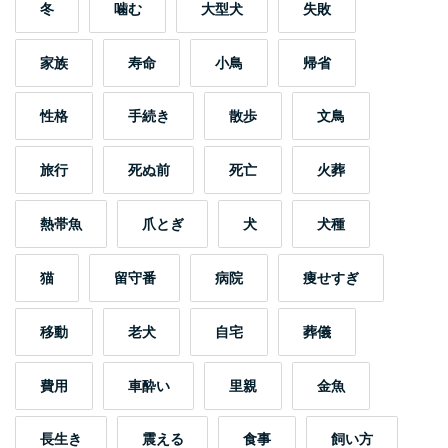
冬
噛む
大型犬
失敗
家族
寿命
小鳥
帰省
性格
手続き
散歩
文鳥
旅行
死ぬ前
死亡
火葬
熱帯魚
爪とぎ
犬
犬種
猫
留守番
病院
痩せすぎ
移動
老犬
自宅
葬儀
費用
車酔い
里親
金魚
長生き
震える
食事
飼い方