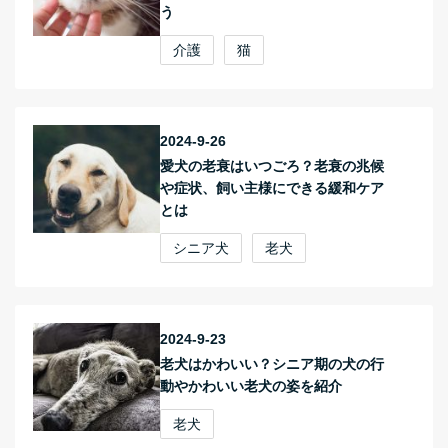
う
介護
猫
2024-9-26
愛犬の老衰はいつごろ？老衰の兆候
や症状、飼い主様にできる緩和ケア
とは
シニア犬
老犬
2024-9-23
老犬はかわいい？シニア期の犬の行
動やかわいい老犬の姿を紹介
老犬