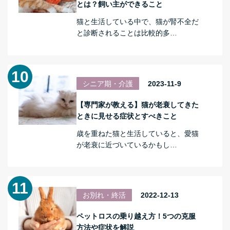
とは？飼い主ができること
猫と生活している中で、猫が腎不全だ
と診断されることは比較的多…
シニア期・介護
2023-11-9
【専門家が教える】猫が老衰してきた
ときに見せる症状とすべきこと
歳を重ねた猫と生活していると、愛猫
が老衰に近づいているかもし…
お別れ・終活
2022-12-13
ペットロスの乗り越え方！5つの克服
方法や症状を解説