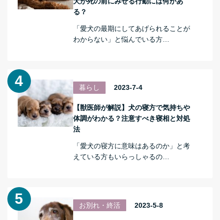
犬が死の前にみせる行動には何があ
る？
「愛犬の最期にしてあげられることが
わからない」と悩んでいる方…
暮らし
2023-7-4
【獣医師が解説】犬の寝方で気持ちや
体調がわかる？注意すべき寝相と対処
法
「愛犬の寝方に意味はあるのか」と考
えている方もいらっしゃるの…
お別れ・終活
2023-5-8