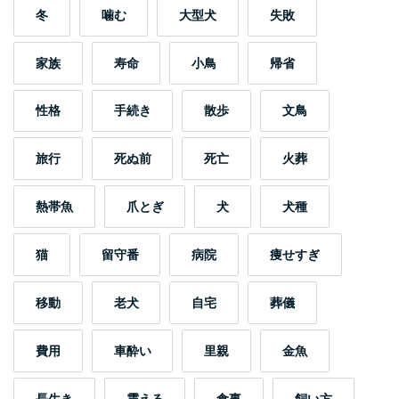
冬
噛む
大型犬
失敗
家族
寿命
小鳥
帰省
性格
手続き
散歩
文鳥
旅行
死ぬ前
死亡
火葬
熱帯魚
爪とぎ
犬
犬種
猫
留守番
病院
痩せすぎ
移動
老犬
自宅
葬儀
費用
車酔い
里親
金魚
長生き
震える
食事
飼い方