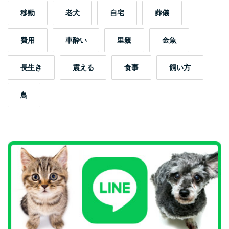
移動
老犬
自宅
葬儀
費用
車酔い
里親
金魚
長生き
震える
食事
飼い方
鳥