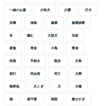
一緒のお墓
介助犬
介護
仔犬
供養
保険
健康
健康診断
冬
噛む
大型犬
失敗
家族
寿命
小鳥
帰省
性格
手続き
散歩
文鳥
旅行
死ぬ前
死亡
火葬
熱帯魚
爪とぎ
犬
犬種
猫
留守番
病院
痩せすぎ