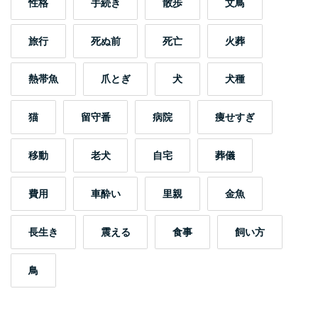
性格
手続き
散歩
文鳥
旅行
死ぬ前
死亡
火葬
熱帯魚
爪とぎ
犬
犬種
猫
留守番
病院
痩せすぎ
移動
老犬
自宅
葬儀
費用
車酔い
里親
金魚
長生き
震える
食事
飼い方
鳥