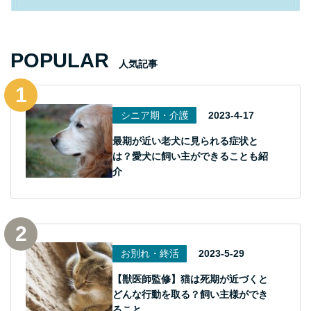
POPULAR
人気記事
シニア期・介護
2023-4-17
最期が近い老犬に見られる症状と
は？愛犬に飼い主ができることも紹
介
お別れ・終活
2023-5-29
【獣医師監修】猫は死期が近づくと
どんな行動を取る？飼い主様ができ
ること