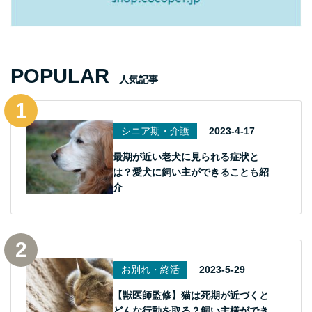
POPULAR
人気記事
シニア期・介護
2023-4-17
最期が近い老犬に見られる症状と
は？愛犬に飼い主ができることも紹
介
お別れ・終活
2023-5-29
【獣医師監修】猫は死期が近づくと
どんな行動を取る？飼い主様ができ