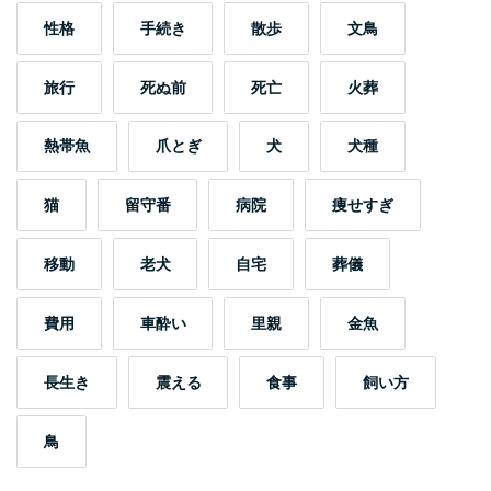
性格
手続き
散歩
文鳥
旅行
死ぬ前
死亡
火葬
熱帯魚
爪とぎ
犬
犬種
猫
留守番
病院
痩せすぎ
移動
老犬
自宅
葬儀
費用
車酔い
里親
金魚
長生き
震える
食事
飼い方
鳥