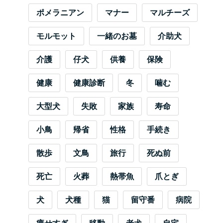
ポメラニアン
マナー
マルチーズ
モルモット
一緒のお墓
介助犬
介護
仔犬
供養
保険
健康
健康診断
冬
噛む
大型犬
失敗
家族
寿命
小鳥
帰省
性格
手続き
散歩
文鳥
旅行
死ぬ前
死亡
火葬
熱帯魚
爪とぎ
犬
犬種
猫
留守番
病院