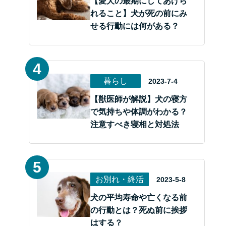
【愛犬の最期にしてあげら
れること】犬が死の前にみ
せる行動には何がある？
暮らし
2023-7-4
【獣医師が解説】犬の寝方
で気持ちや体調がわかる？
注意すべき寝相と対処法
お別れ・終活
2023-5-8
犬の平均寿命や亡くなる前
の行動とは？死ぬ前に挨拶
はする？