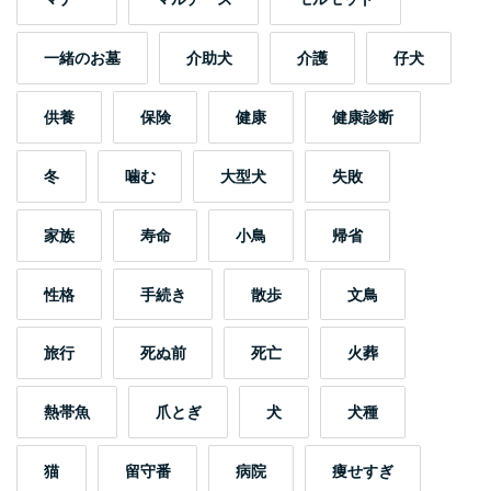
一緒のお墓
介助犬
介護
仔犬
供養
保険
健康
健康診断
冬
噛む
大型犬
失敗
家族
寿命
小鳥
帰省
性格
手続き
散歩
文鳥
旅行
死ぬ前
死亡
火葬
熱帯魚
爪とぎ
犬
犬種
猫
留守番
病院
痩せすぎ