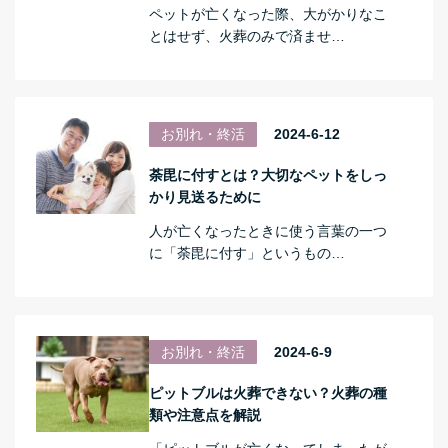
ペットが亡くなった際、大がかりなこ
とはせず、火葬のみで済ませ…
お別れ・終活
2024-6-12
荼毘に付すとは？大切なペットをしっ
かり見送るために
人が亡くなったときに使う言葉の一つ
に「荼毘に付す」というもの…
お別れ・終活
2024-6-9
ピットブルは火葬できない？火葬の種
類や注意点を解説