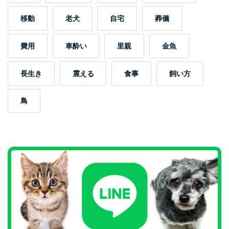
移動
老犬
自宅
葬儀
費用
車酔い
里親
金魚
長生き
震える
食事
飼い方
鳥