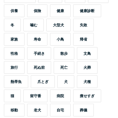
供養
保険
健康
健康診断
冬
噛む
大型犬
失敗
家族
寿命
小鳥
帰省
性格
手続き
散歩
文鳥
旅行
死ぬ前
死亡
火葬
熱帯魚
爪とぎ
犬
犬種
猫
留守番
病院
痩せすぎ
移動
老犬
自宅
葬儀