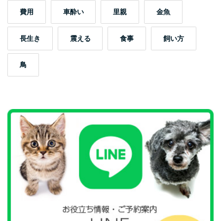
費用
車酔い
里親
金魚
長生き
震える
食事
飼い方
鳥