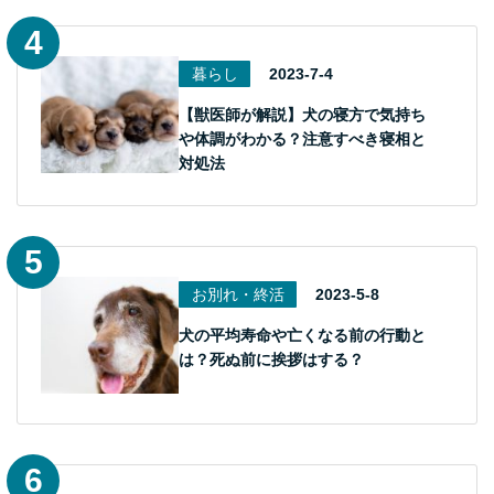
暮らし
2023-7-4
【獣医師が解説】犬の寝方で気持ち
や体調がわかる？注意すべき寝相と
対処法
お別れ・終活
2023-5-8
犬の平均寿命や亡くなる前の行動と
は？死ぬ前に挨拶はする？